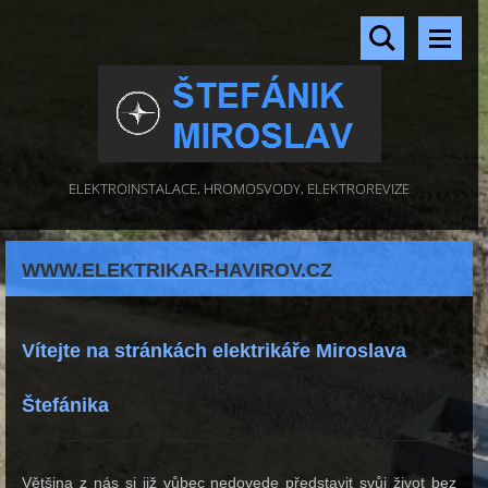
ELEKTROINSTALACE, HROMOSVODY, ELEKTROREVIZE
WWW.ELEKTRIKAR-HAVIROV.CZ
Vítejte na
stránkách elektrikáře Miroslava
Štefánika
Většina z nás si již vůbec nedovede představit svůj život bez