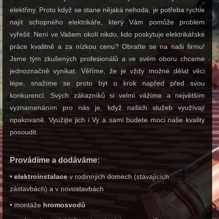
elektřiny. Proto když se stane nějaká nehoda, je potřeba rychle
najít schopného elektrikáře, který Vám pomůže problém
vyřešit. Není ve Vašem okolí nikdo, kdo poskytuje elektrikářské
práce kvalitně a za nízkou cenu? Obraťte se na naši firmu!
Jsme tým zkušených profesionálů a ve svém oboru chceme
jednoznačně vynikat. Věříme, že je vždy možné dělat věci
lépe, snažíme se proto být o krok napřed před svou
konkurencí. Svých zákazníků si velmi vážíme a největším
vyznamenáním pro nás je, když našich služeb využívají
opakovaně. Využijte jich i Vy a sami budete moci naše kvality
posoudit.
Provádíme a dodáváme:
•
elektroinstalace
v rodinných domech (stávajících
zástavbách) a v novostavbách
• montáže
hromosvodů