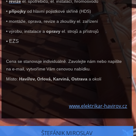
•
revize
el. spotřebičů, el. instalací, hromosvodů
•
přípojky
od hlavní pojistkové skříně (HDS)
• montáže, oprava, revize a zkoušky el. zařízení
• výrobu, instalace a
opravy
el. strojů a přístrojů
• EZS
Cena se stanovuje individuálně. Zavolejte nám nebo napište
na e-mail, vytvoříme Vám cenovou nabídku.
Místo:
Havířov, Orlová, Karviná, Ostrava
a okolí
www.elektrikar-havirov.cz
ŠTEFÁNIK MIROSLAV